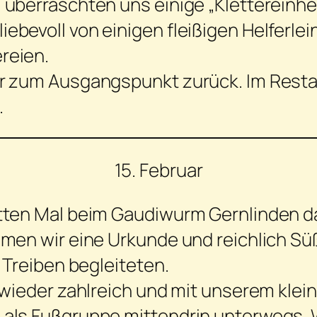
überraschten uns einige „Klettereinhei
bevoll von einigen fleißigen Helferlei
reien.
r zum Ausgangspunkt zurück. Im Restau
.
15. Februar
tten Mal beim Gaudiwurm Gernlinden d
men wir eine Urkunde und reichlich Süß
 Treiben begleiteten.
 wieder zahlreich und mit unserem klein
als Fußgruppe mittendrin unterwegs. W