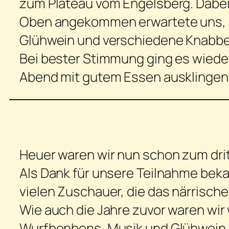
zum Plateau vom Engelsberg. Dabei 
Oben angekommen erwartete uns, lie
Glühwein und verschiedene Knabbe
Bei bester Stimmung ging es wiede
Abend mit gutem Essen ausklingen
Heuer waren wir nun schon zum dri
Als Dank für unsere Teilnahme beka
vielen Zuschauer, die das närrische
Wie auch die Jahre zuvor waren wir
Wurfbonbons, Musik und Glühwein, 