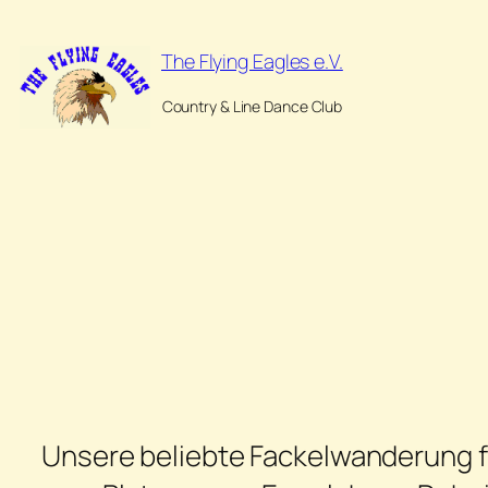
Zum
Inhalt
The Flying Eagles e.V.
springen
Country & Line Dance Club
Unsere beliebte Fackelwanderung fa