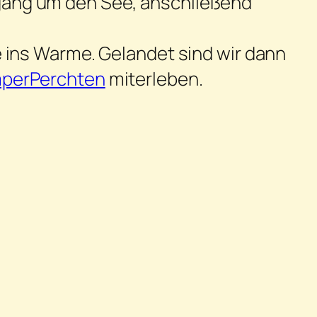
rgang um den See, anschließend
e ins Warme. Gelandet sind wir dann
perPerchten
miterleben.