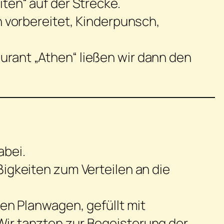
ten“ auf der Strecke.
n vorbereitet, Kinderpunsch,
rant „Athen“ ließen wir dann den
abei.
igkeiten zum Verteilen an die
en Planwagen, gefüllt mit
ir tanzten zur Begeisterung der