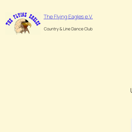
Zum
Inhalt
The Flying Eagles e.V.
springen
Country & Line Dance Club