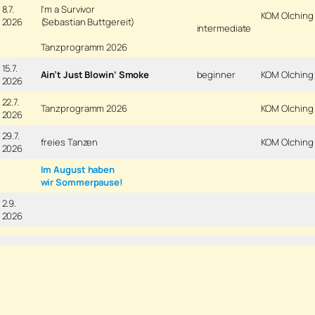
8.7.
I’m a Survivor
KOM Olching
2026
(Sebastian Buttgereit)
intermediate
Tanzprogramm 2026
15.7.
Ain’t Just Blowin‘ Smoke
beginner
KOM Olching
2026
22.7.
Tanzprogramm 2026
KOM Olching
2026
29.7.
freies Tanzen
KOM Olching
2026
Im August haben
wir Sommerpause!
2.9.
2026