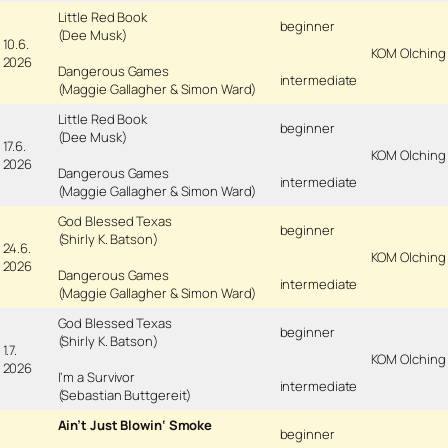
Little Red Book
beginner
(Dee Musk)
10.6.
KOM Olching
2026
Dangerous Games
intermediate
(Maggie Gallagher & Simon Ward)
Little Red Book
beginner
(Dee Musk)
17.6.
KOM Olching
2026
Dangerous Games
intermediate
(Maggie Gallagher & Simon Ward)
God Blessed Texas
beginner
(Shirly K. Batson)
24.6.
KOM Olching
2026
Dangerous Games
intermediate
(Maggie Gallagher & Simon Ward)
God Blessed Texas
beginner
(Shirly K. Batson)
1.7.
KOM Olching
2026
I’m a Survivor
intermediate
(Sebastian Buttgereit)
Ain’t Just Blowin‘ Smoke
beginner