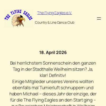
Zum
Inhalt
The Flying Eagles e.V.
springen
Country & Line Dance Club
18. April 2026
Bei herrlichstem Sonnenschein den ganzen
Tag in der Stadthalle Weilheim sitzen? Ja,
klar! Definitiv!
Einige Mitglieder unseres Vereins wollten
ebenfalls mal Turnierluft schnuppern und
haben Michael – dieses Jahr der einzige, der
für die The Flying Eagles an den Start ging –
zur Bayerischen Meisterschaft in Weilheim