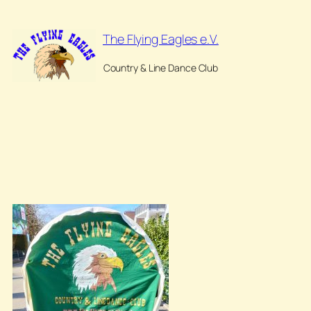
Zum
Inhalt
The Flying Eagles e.V.
springen
Country & Line Dance Club