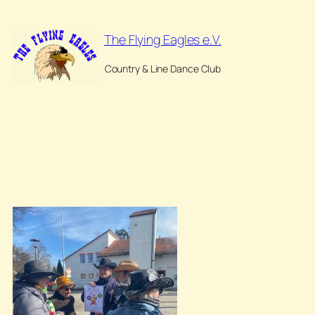
Zum
Inhalt
The Flying Eagles e.V.
springen
Country & Line Dance Club