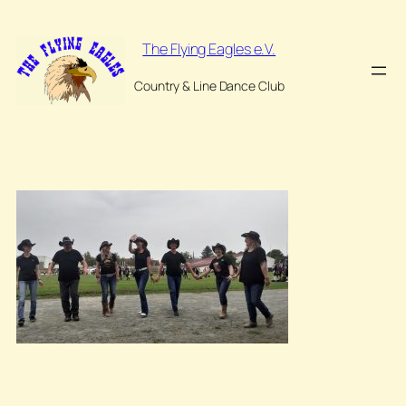
Zum
Inhalt
The Flying Eagles e.V.
springen
Country & Line Dance Club