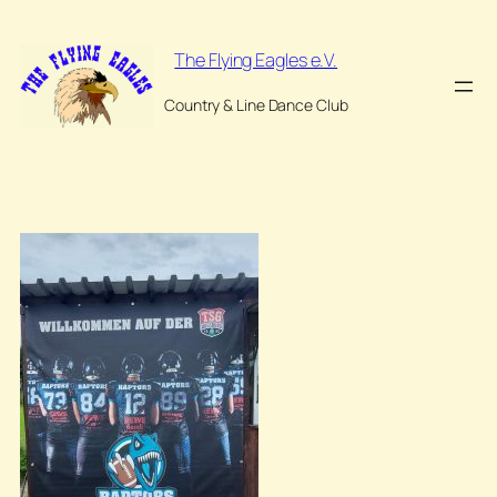
Zum
Inhalt
The Flying Eagles e.V.
springen
Country & Line Dance Club