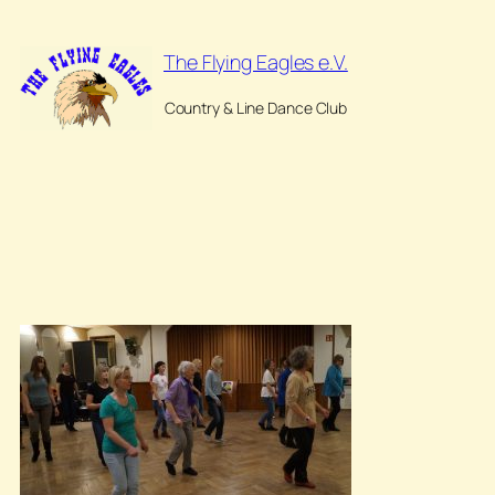
Zum
Inhalt
The Flying Eagles e.V.
springen
Country & Line Dance Club