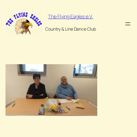
Zum
Inhalt
The Flying Eagles e.V.
springen
Country & Line Dance Club