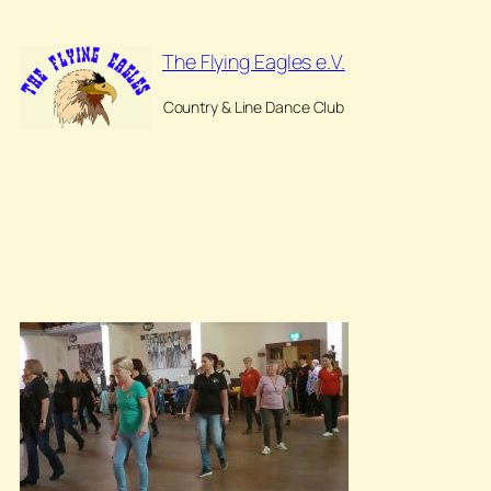
Zum
Inhalt
The Flying Eagles e.V.
springen
Country & Line Dance Club