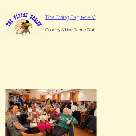
Zum
Inhalt
The Flying Eagles e.V.
springen
Country & Line Dance Club