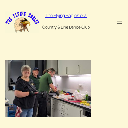
Zum
Inhalt
The Flying Eagles e.V.
springen
Country & Line Dance Club