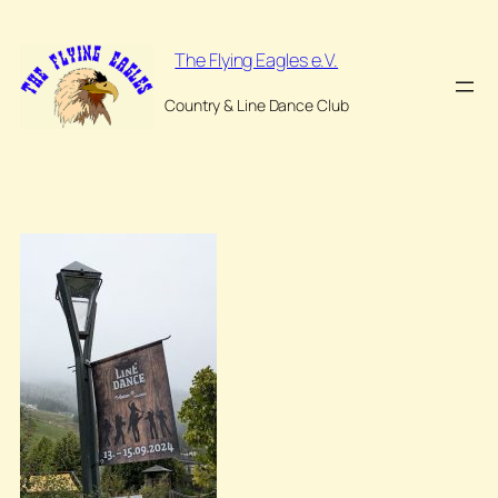
Zum
Inhalt
The Flying Eagles e.V.
springen
Country & Line Dance Club