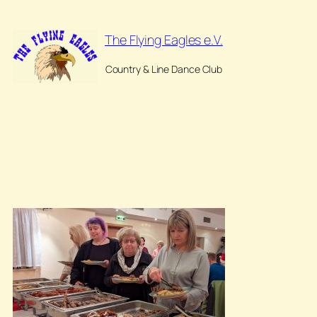
Zum
Inhalt
The Flying Eagles e.V.
springen
Country & Line Dance Club